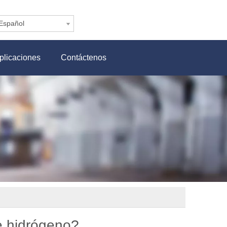
Español
plicaciones
Contáctenos
e hidrógeno?