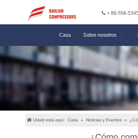

+ 86-556-534
Casa
Sobre nosotros
Usted está aquí:
Casa
»
Noticias y Eventos
»
¿Có
¿Cómo compr