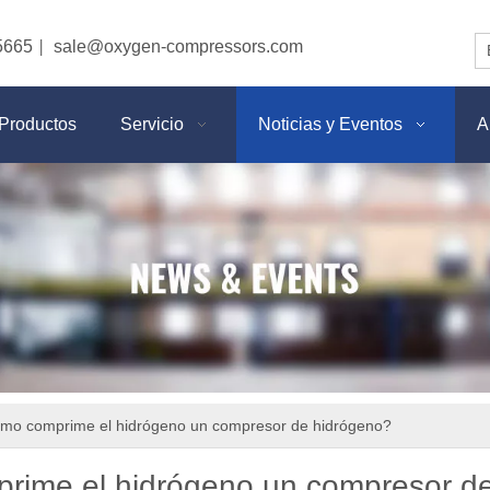
5665
sale@oxygen-compressors.com
|
Productos
Servicio
Noticias y Eventos
A
mo comprime el hidrógeno un compresor de hidrógeno?
ime el hidrógeno un compresor d