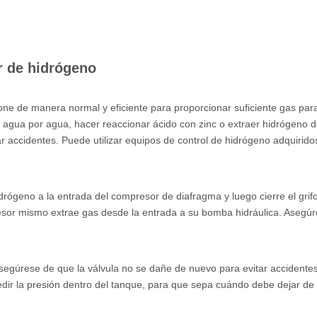
r de hidrógeno
one de manera normal y eficiente para proporcionar suficiente gas par
 agua por agua, hacer reaccionar ácido con zinc o extraer hidrógeno 
r accidentes. Puede utilizar equipos de control de hidrógeno adquirid
geno a la entrada del compresor de diafragma y luego cierre el grifo 
sor mismo extrae gas desde la entrada a su bomba hidráulica. Asegúre
. Asegúrese de que la válvula no se dañe de nuevo para evitar accident
r la presión dentro del tanque, para que sepa cuándo debe dejar de 