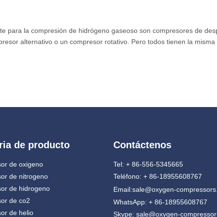
nte para la compresión de hidrógeno gaseoso son compresores de despl
esor alternativo o un compresor rotativo. Pero todos tienen la misma 
ria de producto
Contáctenos
or de oxigeno
Tel: + 86-556-5345665
or de nitrogeno
Teléfono: + 86-18955608767
or de hidrogeno
Email:
sale@oxygen-compressors
or de co2
WhatsApp: + 86-18955608767
r de helio
Skype: sale@oxygen-compresso