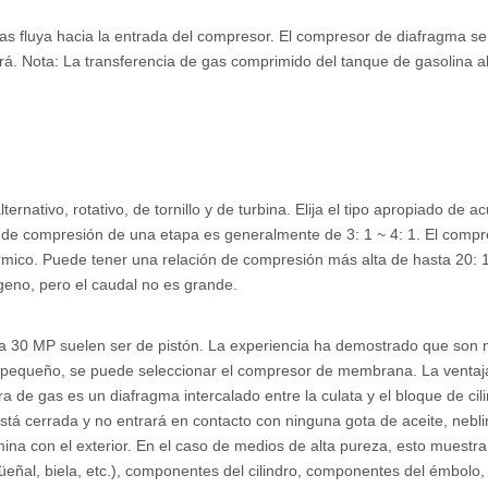
l gas fluya hacia la entrada del compresor. El compresor de diafragma 
á. Nota: La transferencia de gas comprimido del tanque de gasolina al
rnativo, rotativo, de tornillo y de turbina. Elija el tipo apropiado de 
n de compresión de una etapa es generalmente de 3: 1 ~ 4: 1. El comp
mico. Puede tener una relación de compresión más alta de hasta 20: 1.
geno, pero el caudal no es grande.
a 30 MP suelen ser de pistón. La experiencia ha demostrado que son 
s pequeño, se puede seleccionar el compresor de membrana. La ventaja d
 de gas es un diafragma intercalado entre la culata y el bloque de cilin
tá cerrada y no entrará en contacto con ninguna gota de aceite, neblin
a con el exterior. En el caso de medios de alta pureza, esto muestra
eñal, biela, etc.), componentes del cilindro, componentes del émbolo,