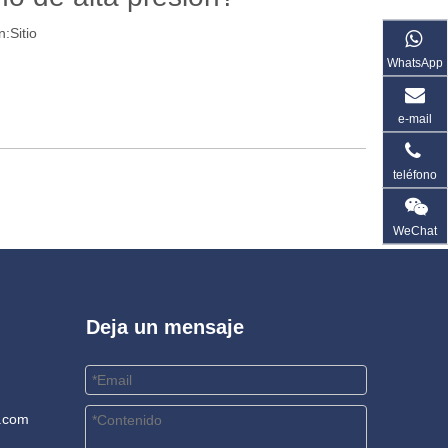
n:
Sitio
WhatsApp
e-mail
teléfono
WeChat
Deja un mensaje
.com