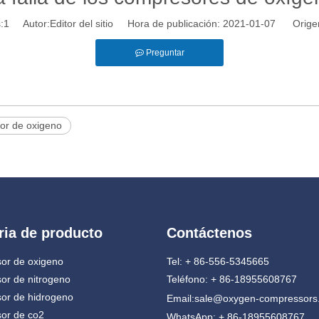
:
1
Autor:Editor del sitio Hora de publicación: 2021-01-07 Orige
Preguntar
r de oxigeno
ria de producto
Contáctenos
or de oxigeno
Tel: + 86-556-5345665
or de nitrogeno
Teléfono: + 86-18955608767
or de hidrogeno
Email:
sale@oxygen-compressors
or de co2
WhatsApp: + 86-18955608767