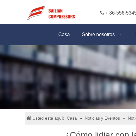

+ 86-556-534
Casa
Sobre nosotros
Usted está aquí:
Casa
»
Noticias y Eventos
»
Noti
¿Cómo lidiar con l