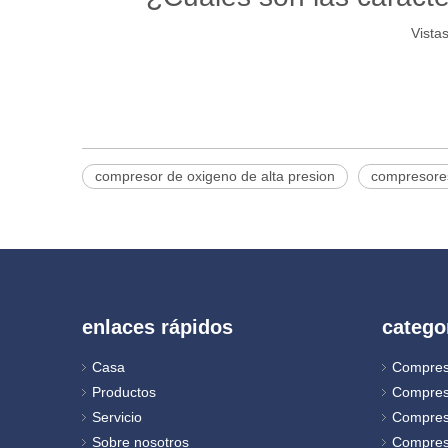
Vistas
compresor de oxigeno de alta presion
compresore
enlaces rápidos
catego
Casa
Compres
Productos
Compres
Servicio
Compres
Sobre nosotros
Compres