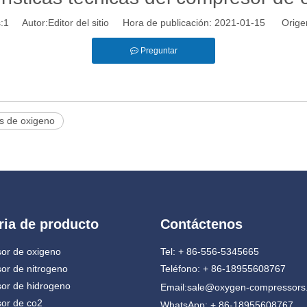
:
1
Autor:Editor del sitio Hora de publicación: 2021-01-15 Orige
Preguntar
s de oxigeno
ria de producto
Contáctenos
or de oxigeno
Tel: + 86-556-5345665
or de nitrogeno
Teléfono: + 86-18955608767
or de hidrogeno
Email:
sale@oxygen-compressors
or de co2
WhatsApp: + 86-18955608767