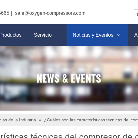
5665
sale@oxygen-compressors.com
|
Productos
Servicio
Noticias y Eventos
A
cias de la Industria
»
¿Cuáles son las características técnicas del co
rísticas técnicas del compresor de 