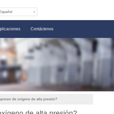
Español
plicaciones
Contáctenos
mpresor de oxígeno de alta presión?
oxígeno de alta presión?