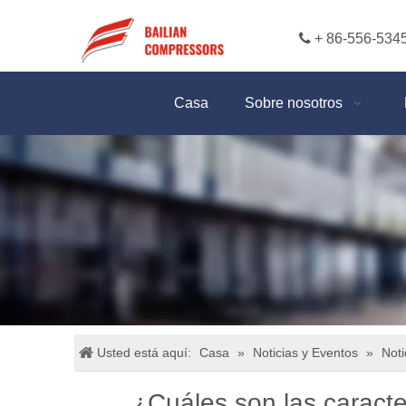

+ 86-556-534
Casa
Sobre nosotros
Usted está aquí:
Casa
»
Noticias y Eventos
»
Noti
¿Cuáles son las caracte