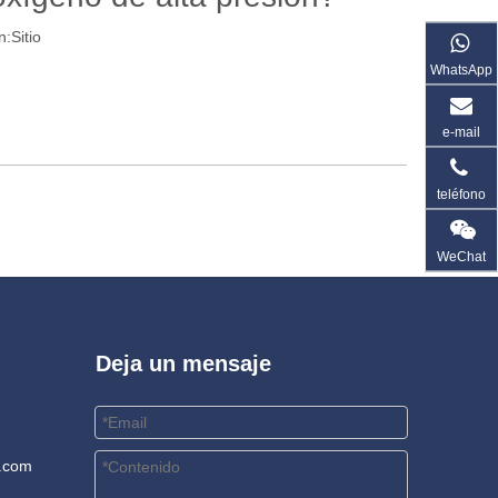
n:
Sitio
WhatsApp
e-mail
teléfono
WeChat
Deja un mensaje
.com