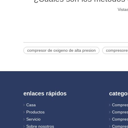
Vistas
compresor de oxigeno de alta presion
compresore
enlaces rápidos
catego
Casa
Compres
Productos
Compres
Servicio
Compres
Sobre nosotros
Compres