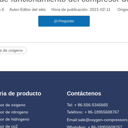
:
4
Autor:Editor del sitio Hora de publicación: 2021-02-11 Orige
Preguntar
s de oxigeno
ria de producto
Contáctenos
or de oxigeno
Tel: + 86-556-5345665
or de nitrogeno
Teléfono: + 86-18955608767
or de hidrogeno
Email:
sale@oxygen-compressors
or de co2
WhatsApp: + 86-18955608767