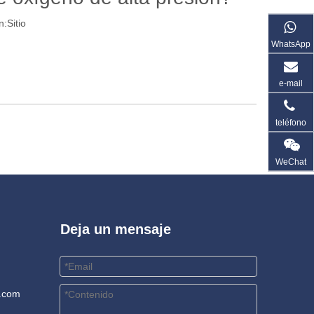
n:
Sitio
WhatsApp
e-mail
teléfono
WeChat
Deja un mensaje
.com