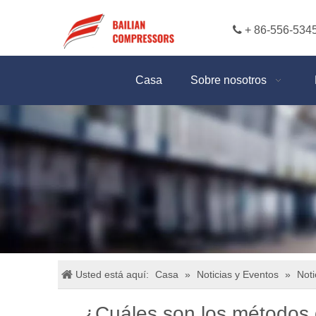

+ 86-556-534
Casa
Sobre nosotros
Usted está aquí:
Casa
»
Noticias y Eventos
»
Noti
¿Cuáles son los métodos 