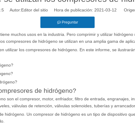
:
5
Autor:Editor del sitio Hora de publicación: 2021-03-12 Orige
Preguntar
tiene muchos usos en la industria. Pero comprimir y utilizar hidrógeno 
los compresores de hidrógeno se utilizan en una amplia gama de aplic
tilizar los compresores de hidrógeno. En este informe, se ilustrarán
rógeno?
rógeno?
idrógeno?
 compresores de hidrógeno?
 son el compresor, motor, enfriador, filtro de entrada, engranajes, i
veles, válvulas de retención, válvulas solenoides, tuberías y arrancad
e hidrógeno. Un compresor de hidrógeno es un tipo de dispositivo que
do.