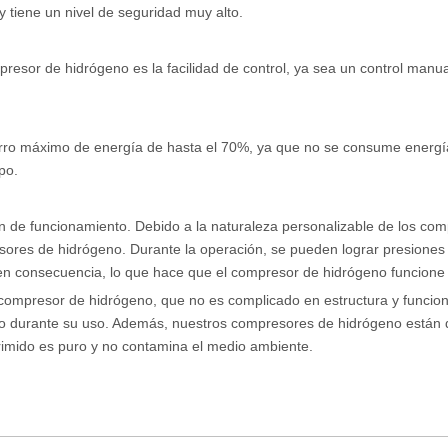
 tiene un nivel de seguridad muy alto.
resor de hidrógeno es la facilidad de control, ya sea un control manua
ro máximo de energía de hasta el 70%, ya que no se consume energía 
po.
n de funcionamiento. Debido a la naturaleza personalizable de los co
sores de hidrógeno. Durante la operación, se pueden lograr presione
ta en consecuencia, lo que hace que el compresor de hidrógeno funcion
 compresor de hidrógeno, que no es complicado en estructura y funciona
o durante su uso. Además, nuestros compresores de hidrógeno están d
rimido es puro y no contamina el medio ambiente.