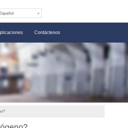
Español
plicaciones
Contáctenos
no?
drógeno?