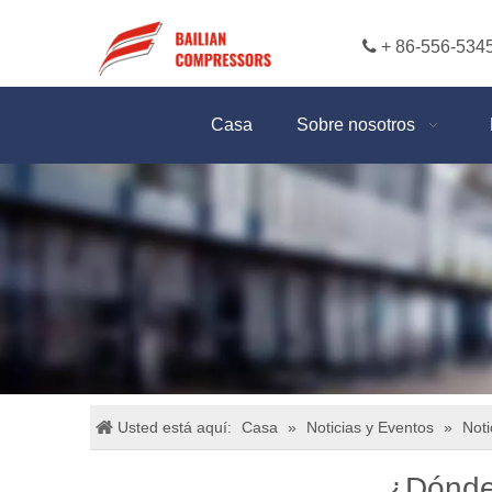

+ 86-556-534
Casa
Sobre nosotros
Usted está aquí:
Casa
»
Noticias y Eventos
»
Noti
¿Dónde 