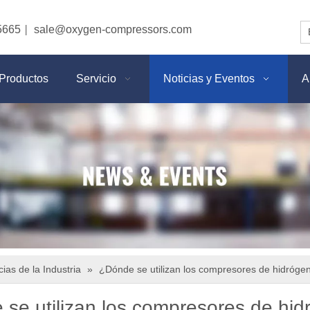
5665
sale@oxygen-compressors.com
|
Productos
Servicio
Noticias y Eventos
A
cias de la Industria
»
¿Dónde se utilizan los compresores de hidróge
se utilizan los compresores de hi