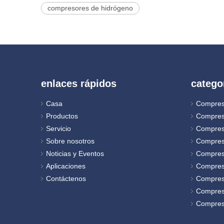
compresores de hidrógeno
enlaces rápidos
catego
Casa
Compres
Productos
Compres
Servicio
Compres
Sobre nosotros
Compres
Noticias y Eventos
Compreso
Aplicaciones
Compres
Contáctenos
Compres
Compreso
Compreso