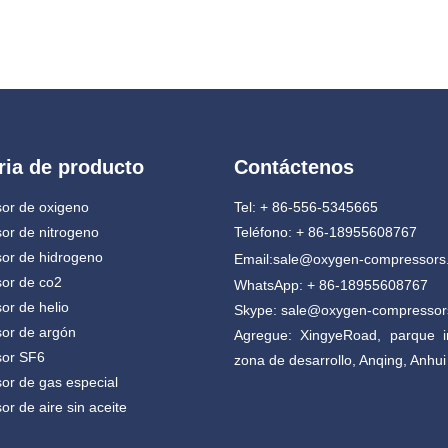
ria de producto
Contáctenos
or de oxigeno
Tel: + 86-556-5345665
or de nitrogeno
Teléfono: + 86-18955608767
or de hidrogeno
Email:
sale@oxygen-compressors
or de co2
WhatsApp: + 86-18955608767
r de helio
Skype: sale@oxygen-compresso
or de argón
Agregue: XingyeRoad, parque in
or SF6
zona de desarrollo, Anqing, Anhui
r de gas especial
r de aire sin aceite