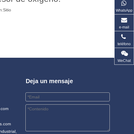
n:
Sitio
WhatsApp
e-mail
teléfono
WeChat
Deja un mensaje
.com
rs.com
dustrial,