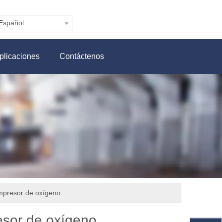
Español
plicaciones
Contáctenos
ompresor de oxígeno.
esor de oxígeno.