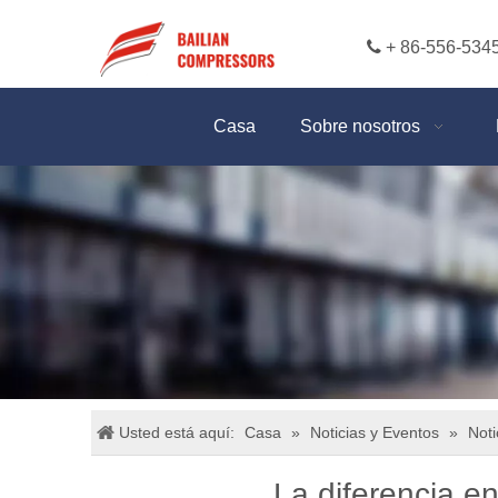

+ 86-556-534
Casa
Sobre nosotros
Usted está aquí:
Casa
»
Noticias y Eventos
»
Noti
La diferencia e