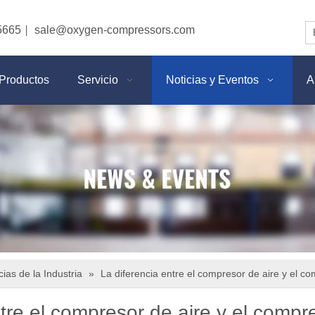
5665
sale@oxygen-compressors.com
|
Productos
Servicio
Noticias y Eventos
A
cias de la Industria
»
La diferencia entre el compresor de aire y el c
ntre el compresor de aire y el compr