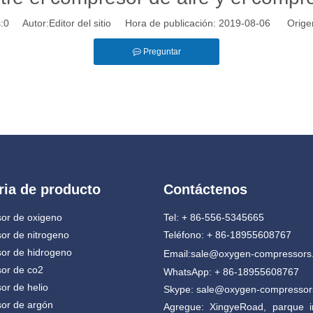
:
0
Autor:Editor del sitio Hora de publicación: 2019-08-06 Orige
Preguntar
ria de producto
Contáctenos
or de oxigeno
Tel: + 86-556-5345665
or de nitrogeno
Teléfono: + 86-18955608767
or de hidrogeno
Email:
sale@oxygen-compressors
or de co2
WhatsApp: + 86-18955608767
r de helio
Skype: sale@oxygen-compresso
or de argón
Agregue: XingyeRoad, parque in