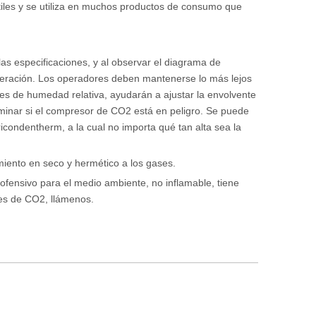
iles y se utiliza en muchos productos de consumo que
as especificaciones, y al observar el diagrama de
 operación. Los operadores deben mantenerse lo más lejos
jes de humedad relativa, ayudarán a ajustar la envolvente
minar si el compresor de CO2 está en peligro. Se puede
condentherm, a la cual no importa qué tan alta sea la
iento en seco y hermético a los gases.
fensivo para el medio ambiente, no inflamable, tiene
res de CO2, llámenos.