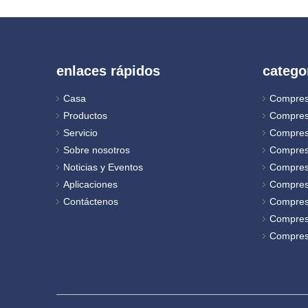
enlaces rápidos
catego
Casa
Compres
Productos
Compres
Servicio
Compres
Sobre nosotros
Compres
Noticias y Eventos
Compreso
Aplicaciones
Compres
Contáctenos
Compres
Compreso
Compreso