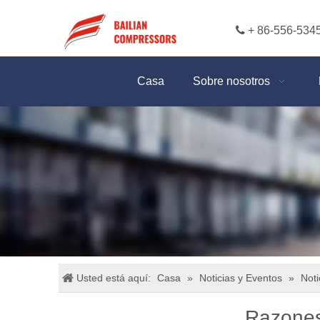

+ 86-556-534
Casa
Sobre nosotros
Usted está aquí:
Casa
»
Noticias y Eventos
»
Noti
Razones