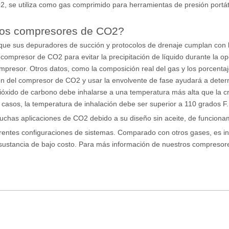
 se utiliza como gas comprimido para herramientas de presión portát
 los compresores de CO2?
que sus depuradores de succión y protocolos de drenaje cumplan con l
l compresor de CO2 para evitar la precipitación de líquido durante la
ompresor. Otros datos, como la composición real del gas y los porcenta
ión del compresor de CO2 y usar la envolvente de fase ayudará a deter
xido de carbono debe inhalarse a una temperatura más alta que la cri
 casos, la temperatura de inhalación debe ser superior a 110 grados F.
has aplicaciones de CO2 debido a su diseño sin aceite, de funcionam
rentes configuraciones de sistemas. Comparado con otros gases, es ino
a sustancia de bajo costo. Para más información de nuestros compreso