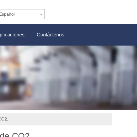
Español
plicaciones
Contáctenos
CO2.
 de CO2.