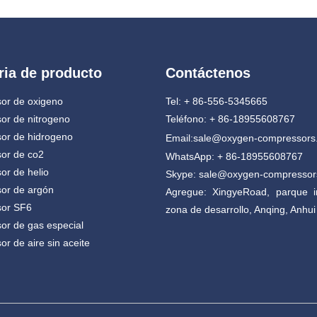
ria de producto
Contáctenos
or de oxigeno
Tel: + 86-556-5345665
or de nitrogeno
Teléfono: + 86-18955608767
or de hidrogeno
Email:
sale@oxygen-compressors
or de co2
WhatsApp: + 86-18955608767
r de helio
Skype: sale@oxygen-compresso
or de argón
Agregue: XingyeRoad, parque in
or SF6
zona de desarrollo, Anqing, Anhui
r de gas especial
r de aire sin aceite