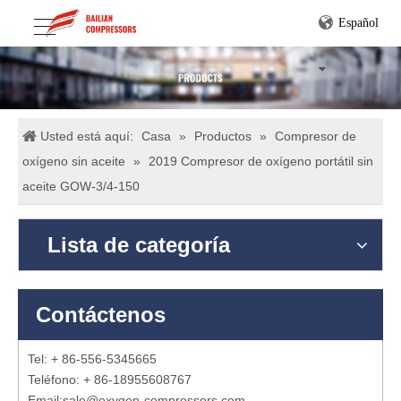
Español
Usted está aquí:
Casa
»
Productos
»
Compresor de
oxígeno sin aceite
»
2019 Compresor de oxígeno portátil sin
aceite GOW-3/4-150
Lista de categoría
Contáctenos
Tel: + 86-556-5345665
Teléfono: + 86-18955608767
Email:
sale@oxygen-compressors.com