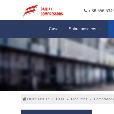

+ 86-556-534
Casa
Sobre nosotros
Usted está aquí:
Casa
»
Productos
»
Compresor d