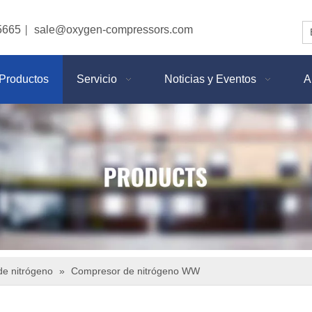
5665
sale@oxygen-compressors.com
|
Productos
Servicio
Noticias y Eventos
A
e nitrógeno
»
Compresor de nitrógeno WW