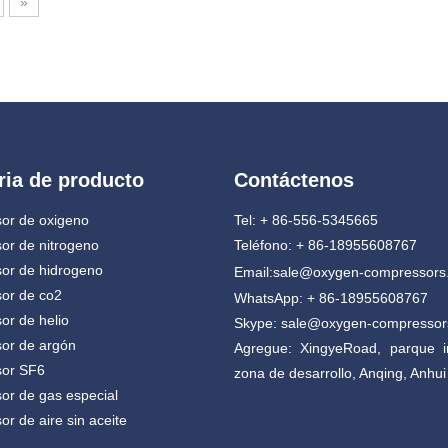
»
ria de producto
Contáctenos
or de oxigeno
Tel: + 86-556-5345665
or de nitrogeno
Teléfono: + 86-18955608767
or de hidrogeno
Email:
sale@oxygen-compressors
or de co2
WhatsApp: + 86-18955608767
r de helio
Skype: sale@oxygen-compresso
or de argón
Agregue: XingyeRoad, parque in
or SF6
zona de desarrollo, Anqing, Anhui
r de gas especial
r de aire sin aceite