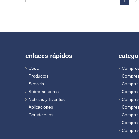
1
2
enlaces rápidos
catego
Casa
Compres
Productos
Compres
Servicio
Compres
Sobre nosotros
Compres
Noticias y Eventos
Compreso
Aplicaciones
Compres
Contáctenos
Compres
Compreso
Compreso