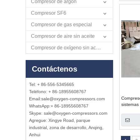
Compresor de argón
Compresor SF6
Compresor de gas especial
Compresor de aire sin aceite
Compresor de oxígeno sin aceite
Contáctenos
Tel: + 86-556-5345665
Teléfono: + 86-18955608767
Compresor
Email:
sale@oxygen-compressors.com
sistemas
WhatsApp:
+ 86-18955608767
Skype: sale@oxygen-compressors.com
Agregue: Xingye Road, parque
industrial, zona de desarrollo, Anqing,
Anhui