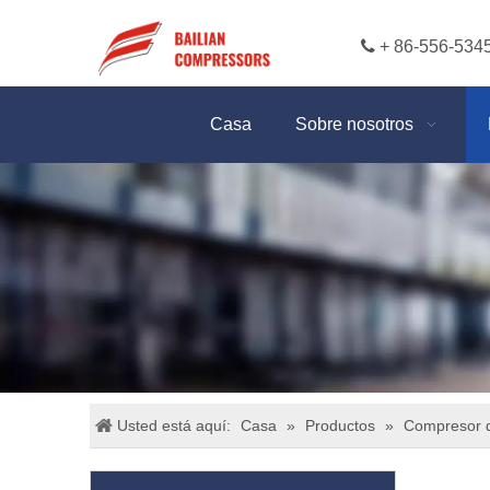

+ 86-556-534
Casa
Sobre nosotros
Usted está aquí:
Casa
»
Productos
»
Compresor 