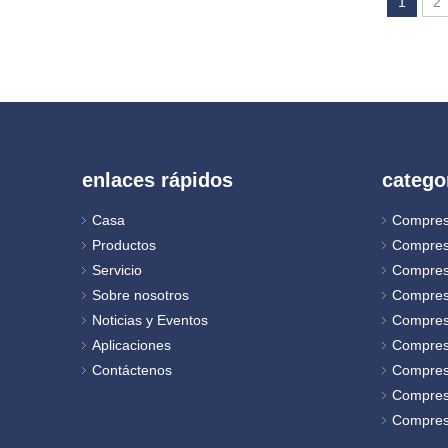
1
2
enlaces rápidos
catego
Casa
Compres
Productos
Compres
Servicio
Compres
Sobre nosotros
Compres
Noticias y Eventos
Compreso
Aplicaciones
Compres
Contáctenos
Compres
Compreso
Compreso