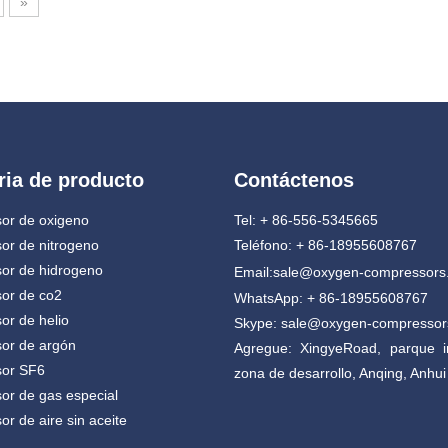
»
ria de producto
Contáctenos
or de oxigeno
Tel: + 86-556-5345665
or de nitrogeno
Teléfono: + 86-18955608767
or de hidrogeno
Email:
sale@oxygen-compressors
or de co2
WhatsApp: + 86-18955608767
r de helio
Skype: sale@oxygen-compresso
or de argón
Agregue: XingyeRoad, parque in
or SF6
zona de desarrollo, Anqing, Anhui
r de gas especial
r de aire sin aceite