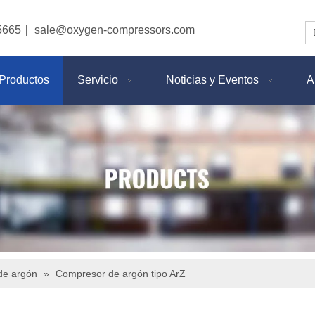
5665
sale@oxygen-compressors.com
|
Productos
Servicio
Noticias y Eventos
A
de argón
»
Compresor de argón tipo ArZ