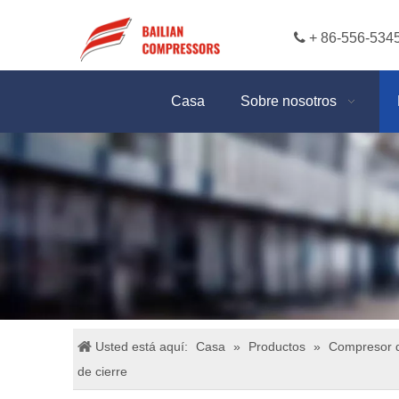

+ 86-556-534
Casa
Sobre nosotros
Usted está aquí:
Casa
»
Productos
»
Compresor d
de cierre