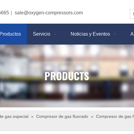
5665
sale@oxygen-compressors.com
|
Productos
Servicio
Noticias y Eventos
A
e gas especial
»
Compresor de gas fluorado
»
Compresor de gas flu