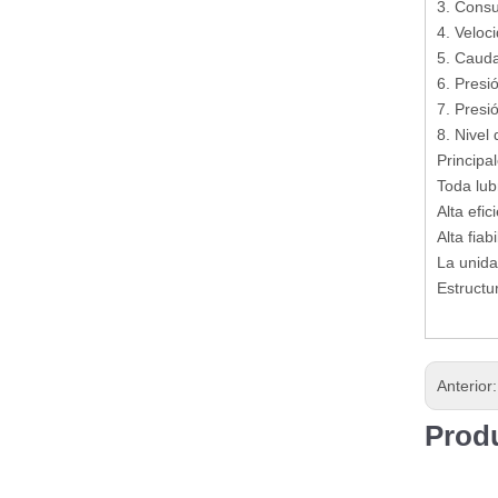
3. Cons
4. Veloc
5. Cauda
6. Presi
7. Pres
8. Nivel
Principa
Toda lub
Alta efi
Alta fia
La unida
Estructu
Anterior
Prod