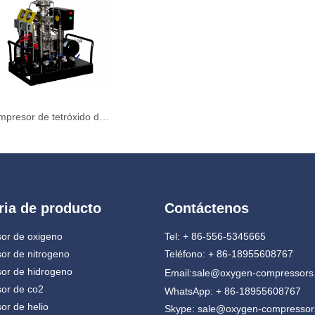
Compresor de tetróxido de dinitrógeno N2O4 de gas especial sin aceite de alta calidad
ria de producto
Contáctenos
or de oxigeno
Tel: + 86-556-5345665
or de nitrogeno
Teléfono: + 86-18955608767
or de hidrogeno
Email:
sale@oxygen-compressors
or de co2
WhatsApp: + 86-18955608767
r de helio
Skype: sale@oxygen-compresso