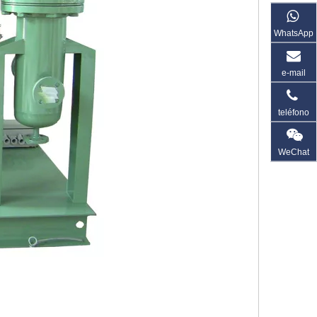
WhatsApp
e-mail
teléfono
WeChat