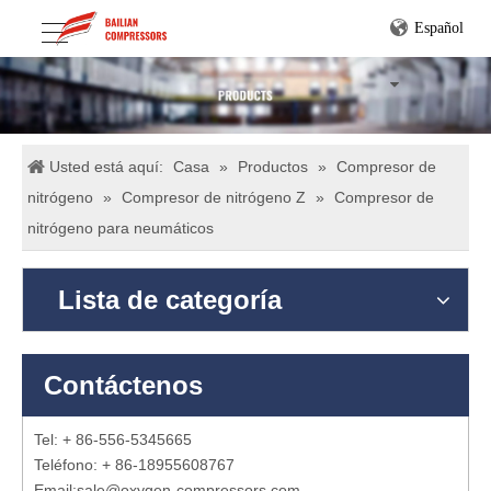
Español
Usted está aquí:
Casa
»
Productos
»
Compresor de
nitrógeno
»
Compresor de nitrógeno Z
»
Compresor de
nitrógeno para neumáticos
Lista de categoría
Contáctenos
Tel: + 86-556-5345665
Teléfono: + 86-18955608767
Email:
sale@oxygen-compressors.com