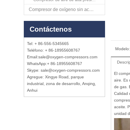
Compresor de oxígeno sin aceite
Contáctenos
Tel: + 86-556-5345665
Modelo:
Teléfono: + 86-18955608767
Email:
sale@oxygen-compressors.com
Descri
WhatsApp:
+ 86-18955608767
Skype: sale@oxygen-compressors.com
El compr
Agregue: Xingye Road, parque
aire. Es
industrial, zona de desarrollo, Anqing,
de gas. 
Anhui
Calidad 
compreso
aceite. P
unidad d