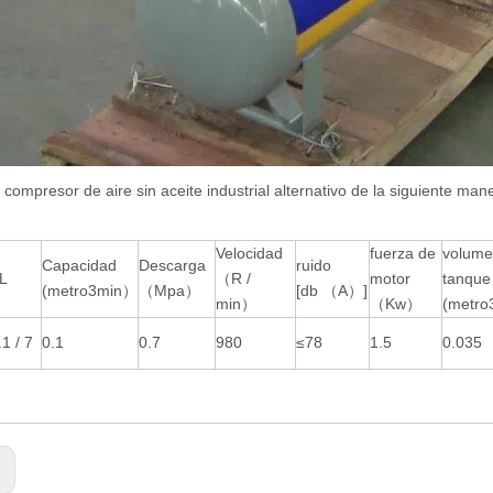
 compresor de aire sin aceite industrial alternativo de la siguiente man
Velocidad
fuerza de
volume
Capacidad
Descarga
ruido
L
（R /
motor
tanque
(metro
3
min）
（Mpa）
[db （A）]
min）
（Kw）
(metro
1 / 7
0.1
0.7
980
≤78
1.5
0.035
: