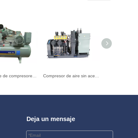
Fabricante de compresores de aire eléctricos sin aceite de 2 etapas en China
Compresor de aire sin aceite de alta presión para uso en campos petrolíferos 30Mpa
Deja un mensaje