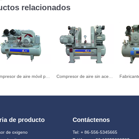
uctos relacionados
Compresor de aire móvil profesional sin aceite de baja presión
Compresor de aire sin aceite de uso industrial de alta calidad y baja presión
ria de producto
Contáctenos
or de oxigeno
Tel: + 86-556-5345665