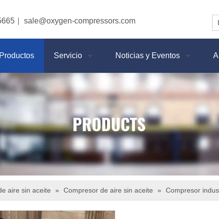
5665
sale@oxygen-compressors.com
|
Productos
Servicio
Noticias y Eventos
A
 aire sin aceite
»
Compresor de aire sin aceite
»
Compresor industr