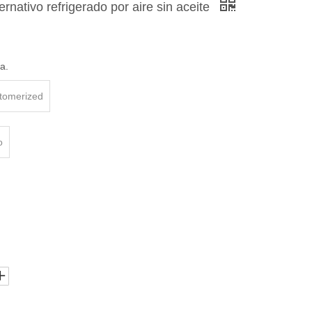
ernativo refrigerado por aire sin aceite
za.
stomerized
o