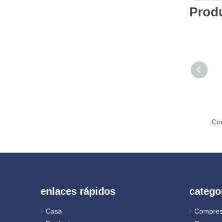
Prod
enlaces rápidos
catego
Casa
Compres