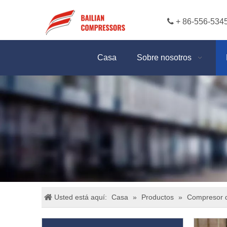

+ 86-556-534
Casa
Sobre nosotros
Usted está aquí:
Casa
»
Productos
»
Compresor de