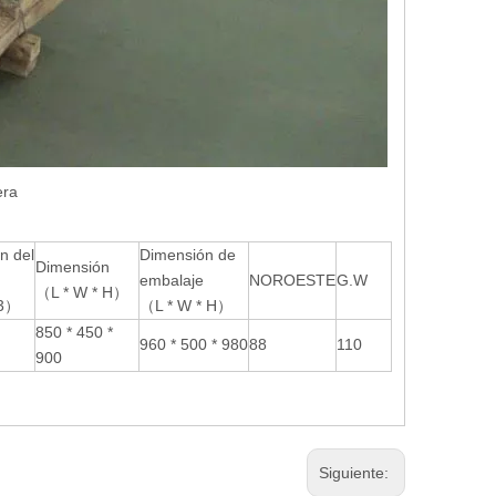
era
n del
Dimensión de
Dimensión
embalaje
NOROESTE
G.W
（L * W * H）
3
）
（L * W * H）
850 * 450 *
960 * 500 * 980
88
110
900
Siguiente: