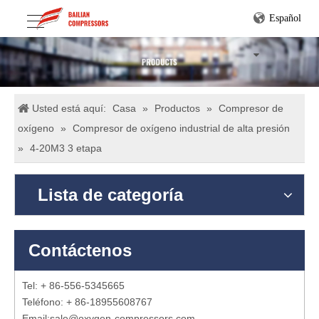
Español
Usted está aquí:
Casa
»
Productos
»
Compresor de
oxígeno
»
Compresor de oxígeno industrial de alta presión
»
4-20M3 3 etapa
Lista de categoría
Contáctenos
Tel: + 86-556-5345665
Teléfono: + 86-18955608767
Email:
sale@oxygen-compressors.com