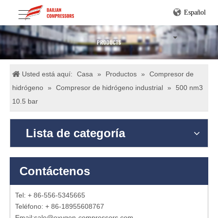
Español
Usted está aquí:
Casa
»
Productos
»
Compresor de
hidrógeno
»
Compresor de hidrógeno industrial
»
500 nm3
10.5 bar
Lista de categoría
Contáctenos
Tel: + 86-556-5345665
Teléfono: + 86-18955608767
Email:
sale@oxygen-compressors.com